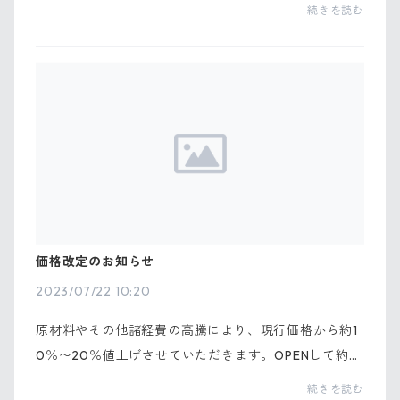
たび」の中 p.193 に掲載されております。観光地から
続きを読む
グルメスポット、お土産などなど夏休みのお出かけに
ぴった...
価格改定のお知らせ
2023/07/22 10:20
原材料やその他諸経費の高騰により、現行価格から約1
0％〜20％値上げさせていただきます。OPENして約9
ヶ月、度重なる原材料費高騰の中何とか値段据え置き
続きを読む