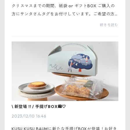
クリスマスまでの期間、紙袋 or ギフトBOX ご購入の
方にサンタさんタグをお付けしています。ご希望の方
はレジ又はお電話にてお伝えください。KUSU KUSU B
続きを読む
AUMのバウムクーヘンと共に素敵なクリスマスをお過
ごしく...
\ 新登場 !! / 手提げBOX🛍️🤍
2023/12/10 16:46
KUSU KUSU BAUMに新たな手提げBOXが登場！お好き