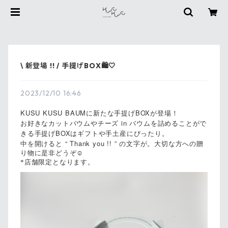
\ 新登場 !! / 手提げBOX🛍️🤍
2023/12/10 16:46
KUSU KUSU BAUM
BOX
に新たな手提げ
が登場！
in
お好きなカットバウムやチーズ
バウムを詰めることがで
BOX
きる手提げ
はギフトや手土産にぴったり。
“ Thank you !! ”
中を開けると
の文字が。大切な方への贈
り物に是非どうぞ
☺️
*店舗限定となります。