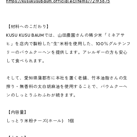
https://kusukusubaum.official.ec/items/72193675
【材料へのこだわり】
KUSU KUSU BAUMでは、山田農園さんの稀少米「ミネアサ
ヒ」を店内で製粉した”生”米粉を使用した、100％グルテンフ
リーのバウムクーヘンを提供します。アレルギーの方も安心
して食べられます。
そして、愛知県蒲郡市に本社を置く老舗、竹本油脂さんの生
搾り・無香料の太白胡麻油を使用することで、バウムクーヘ
ンのしっとりふわふわが続きます。
【内容量】
しっとり米粉チーズ(ホール) 1個