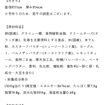
【大きさ】
直径約11cm 厚み約4cm
※手作りのため、若干の誤差はございます。
【原材料名】
卵(国産)、グラニュー糖、食用植物油脂、クリームチーズ(オ
ランダ産)、乳等を主要原料とする食品、米(国産)、米でん
粉、カスタードパウダー(ニュージーランド産)、ヨーグル
ト、パルメザンパウダー(オーストラリア産)、レモンリキュ
ール、食用ごま油、寒天加工品、粉糖/トレハロース、ベーキ
ングパウダー、香料、乳化剤、増粘剤、着色料(一部に卵・乳
成分・大豆を含む)
- 栄養成分表示
(100g当たり)推定値：エネルギー367kcal、たんぱく質7.3g
脂質19.8g、炭水化物39.9g、食塩相当量0.69g