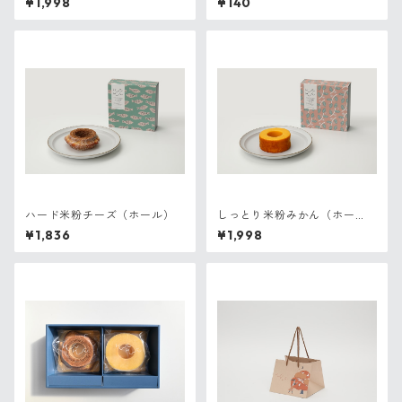
¥1,998
¥140
ハード米粉チーズ（ホール）
しっとり米粉みかん（ホー
ル）
¥1,836
¥1,998