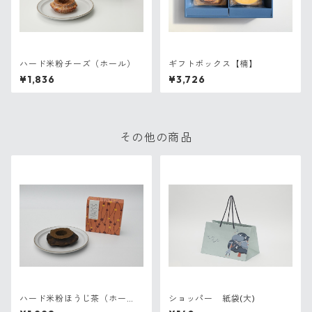
ハード米粉チーズ（ホール）
ギフトボックス【楠】
¥1,836
¥3,726
その他の商品
ハード米粉ほうじ茶（ホー
ショッパー 紙袋(大)
ル）