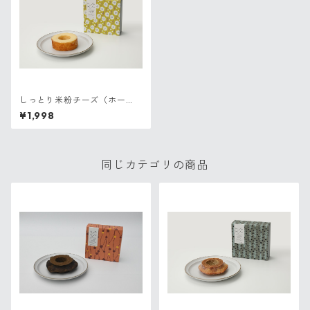
しっとり米粉チーズ（ホー
ル）
¥1,998
同じカテゴリの商品