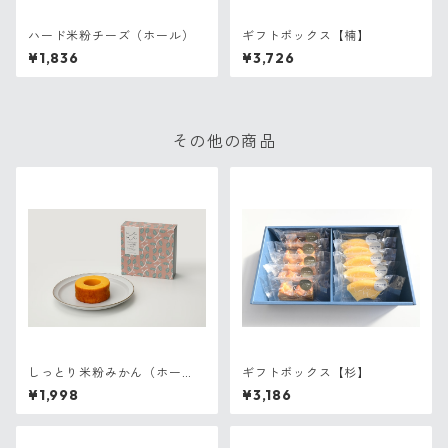
ハード米粉チーズ（ホール）
ギフトボックス【楠】
¥1,836
¥3,726
その他の商品
しっとり米粉みかん（ホー
ギフトボックス【杉】
ル）
¥1,998
¥3,186