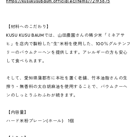
https://kusukusubaum.official.ec/items/72193675
【材料へのこだわり】
KUSU KUSU BAUMでは、山田農園さんの稀少米「ミネアサ
ヒ」を店内で製粉した”生”米粉を使用した、100％グルテンフ
リーのバウムクーヘンを提供します。アレルギーの方も安心
して食べられます。
そして、愛知県蒲郡市に本社を置く老舗、竹本油脂さんの生
搾り・無香料の太白胡麻油を使用することで、バウムクーヘ
ンのしっとりふわふわが続きます。
【内容量】
ハード米粉プレーン(ホール) 1個