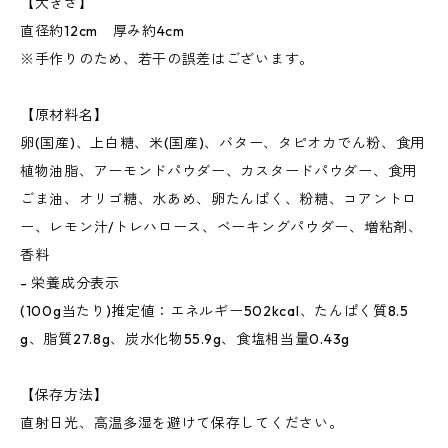
【大きさ】
直径約12cm 厚み約4cm
※手作りのため、若干の誤差はございます。
【原材料名】
卵(国産)、上白糖、米(国産)、バター、タピオカでん粉、食用
植物油脂、アーモンドパウダー、カスタードパウダー、食用
ごま油、オリゴ糖、水あめ、卵たんぱく、粉糖、コアントロ
ー、レモン汁/トレハロース、ベーキングパウダー、増粘剤、
香料
- 栄養成分表示
(100g当たり)推定値：エネルギー502kcal、たんぱく質8.5
g、脂質27.8g、炭水化物55.9g、食塩相当量0.43g
【保存方法】
直射日光、高温多湿を避けて保存してください。