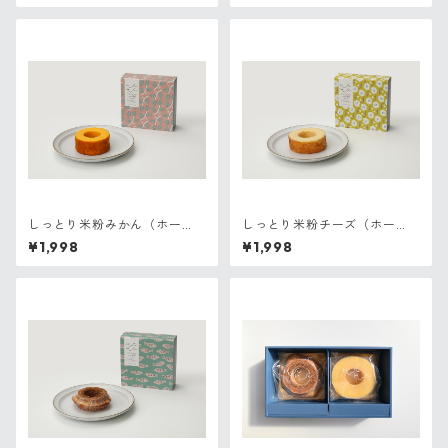
しっとり米粉みかん（ホー
しっとり米粉チーズ（ホー
ル）
ル）
¥1,998
¥1,998