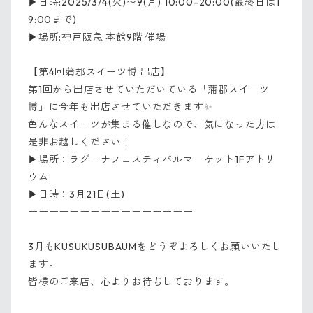
▶︎日時:2025/3/4(火)〜9(月) 10:00-20:00(最終日は1
9:00まで)
▶︎場所:神戸阪急 本館9階 催場
【第4回蒲郡スイーツ博 出店】
第1回から出店させていただいている「蒲郡スイーツ
博」に今年も出店させていただきます✨
色んなスイーツが集まる催しなので、気になった方は
是非お越しください！
▶︎場所：ラグーナフェスティバルマーケット1Fアトリ
ウム
▶︎日時：3月21日(土)
ーーーーーーーーーーーーーーーー
3月もKUSUKUSUBAUMをどうぞよろしくお願いいたし
ます。
皆様のご来店、心よりお待ちしております。