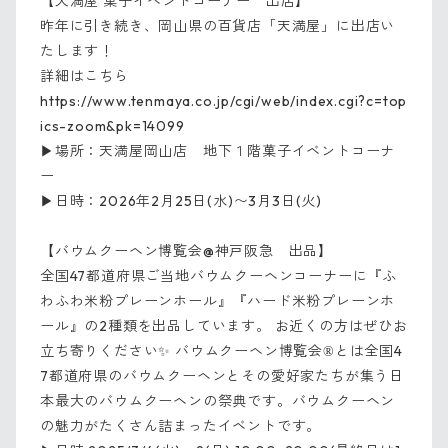
【天満屋 菓子イベントコーナー 出店】
昨年に引き続き、岡山県の百貨店「天満屋」に出店い
たします！
詳細はこちら
https://www.tenmaya.co.jp/cgi/web/index.cgi?c=top
ics-zoom&pk=14099
▶︎場所：天満屋岡山店 地下１階菓子イベントコーナ
ー
▶︎日時：2026年2月25日(水)〜3月3日(火)
【バウムクーヘン博覧会@神戸阪急 出品】
全国47都道府県ご当地バウムクーヘンコーナーに『ふ
わふわ米粉プレーンホール』『ハード米粉プレーンホ
ール』の2種類を出品しています。 お近くの方はぜひお
立ち寄りください
バウムクーヘン博覧会
とは全国4
✨
®
7都道府県のバウムクーヘンとその愛好家たちが集う日
本最大のバウムクーヘンの祭典です。バウムクーヘン
の魅力がたくさん詰まったイベントです。