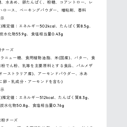
糖、水あめ、卵たんぱく、粉糖、コアントロー、レ
レハロース、ベーキングパウダー、増粘剤、香料
表示
り)推定値：エネルギー502kcal、たんぱく質8.5g、
、炭水化物55.9g、食塩相当量0.43g
粉チーズ
グラニュー糖、食用植物油脂、米(国産)、バター、食
米粉でん粉、乳等を主要原料とする食品、パルメザ
(オーストラリア産)、アーモンドパウダー、水あ
に卵・乳成分・アーモンドを含む)
表示
り)推定値：エネルギー512kcal、たんぱく質8.3g、
、炭水化物50.8g、食塩相当量0.76g
米粉チーズ