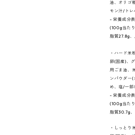
油、オリゴ
モン汁/ト
- 栄養成分
(100g当た
脂質27.8g
・ハード米
卵(国産)、
用ごま油、
ンパウダー
め、塩/一部
- 栄養成分
(100g当た
脂質30.7g
・しっとり