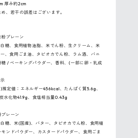
cm 厚み約2cm
ため、若干の誤差はございます。
】
米粉プレーン
、上白糖、食用植物油脂、米でん粉、生クリーム、米
バター、食用ごま油、タピオカでん粉、ラム酒、バニ
糖 / ベーキングパウダー、香料、(一部に卵・乳成
表示
り)推定値：エネルギー456kcal、たんぱく質5.6g、
、炭水化物41.9g、食塩相当量0.43g
粉プレーン
上白糖、米(国産)、バター、タピオカでん粉、食用植
ーモンドパウダー、カスタードパウダー、食用ごま