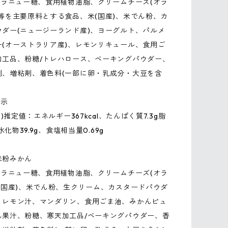
グラニュー糖、食用植物油脂、クリームチーズ(オラ
等を主要原料とする食品、米(国産)、米でん粉、カ
ウダー(ニュージーランド産)、ヨーグルト、パルメ
ー(オーストラリア産)、レモンリキュール、食用ご
加工品、粉糖/トレハロース、ベーキングパウダー、
剤、増粘剤、着色料(一部に卵・乳成分・大豆を含
表示
り)推定値：エネルギー367kcal、たんぱく質7.3g脂
炭水化物39.9g、食塩相当量0.69g
米粉みかん
グラニュー糖、食用植物油脂、クリームチーズ(オラ
(国産)、米でん粉、生クリーム、カスタードパウダ
、レモン汁、マンダリン、食用ごま油、みかんピュ
ん果汁、粉糖、寒天加工品/ベーキングパウダー、香