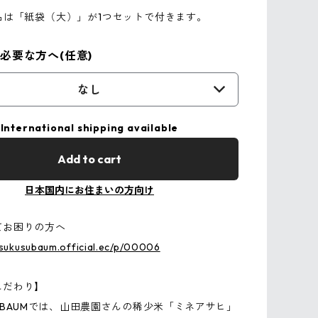
品は「紙袋（大）」が1つセットで付きます。
必要な方へ(任意)
なし
International shipping available
Add to cart
日本国内にお住まいの方向け
てお困りの方へ
usukusubaum.official.ec/p/00006
こだわり】
USU BAUMでは、山田農園さんの稀少米「ミネアサヒ」