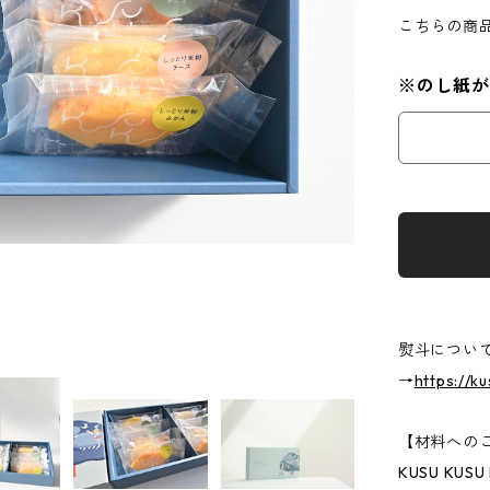
こちらの商
※のし紙が
熨斗につい
→
https://k
【材料への
KUSU K