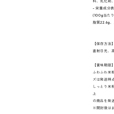
料、乳化剤
- 栄養成分
(100g当た
脂質22.6g
【保存方法
直射日光、
【賞味期限
ふわふわ米
ズは発送時
しっとり米
上
の商品を発
※開封後は