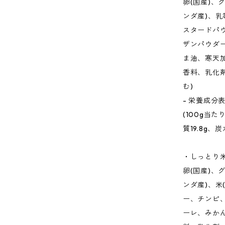
卵(国産)、
ンダ産)、乳
スタードパ
ザンパウダ
ま油、寒天
香料、乳化
む)
- 栄養成分
(100g当た
質19.8g、
・しっとり
卵(国産)、
ンダ産)、米
ー、チンピ
ーレ、みか