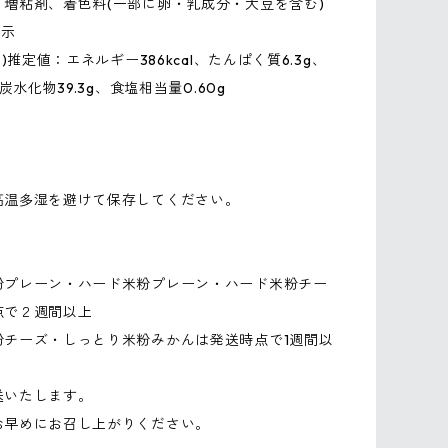
、増粘剤、着色料(一部に卵・乳成分・大豆を含む)
表示
り)推定値：エネルギー386kcal、たんぱく質6.3g、
、炭水化物39.3g、食塩相当量0.60g
】
高温多湿を避けて保存してください。
】
粉プレーン・ハード米粉プレーン・ハード米粉チー
点で２週間以上
粉チーズ・しっとり米粉みかんは発送時点で1週間以
送いたします。
お早めにお召し上がりください。