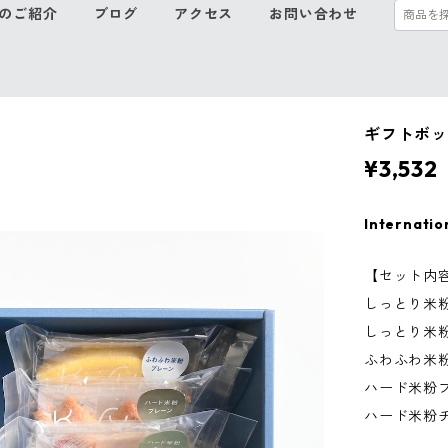
のご紹介
ブログ
アクセス
お問い合わせ
ギフトボッ
¥3,532
Internatio
【セット内
しっとり米粉
しっとり米粉
ふわふわ米粉
ハード米粉プ
ハード米粉チ