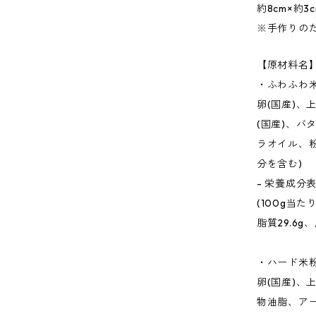
約8cm×約3
※手作りの
【原材料名
・ふわふわ
卵(国産)
(国産)、
ラオイル、粉
分を含む)
- 栄養成分
(100g当た
脂質29.6g
・ハード米
卵(国産)、
物油脂、ア