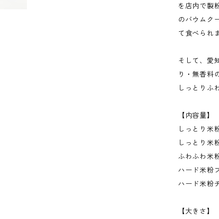
を店内で製粉
のバウムク
て食べられ
そして、愛
り・無香料
しっとりふ
【内容量】
しっとり米粉
しっとり米粉
ふわふわ米粉
ハード米粉プ
ハード米粉チ
【大きさ】